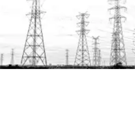
A melhor
A Zest Energia
comercializa
estratégia
energia,
em
gerenciando todas
as etapas da
energia
cadeia de
suprimentos