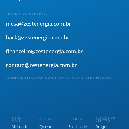
PRECISA DE SUPORTE?
mesa@zestenergia.com.br
back@zestenergia.com.br
financeiro@zestenergia.com.br
contato@zestenergia.com.br
COMERCIALIZADORA COM PROFISSIONAIS CERTIFICADOS
SAIBA
FIQUE POR
A ZEST
OUTROS
MAIS
DENTRO
Mercado
Quem
Política de
Artigos